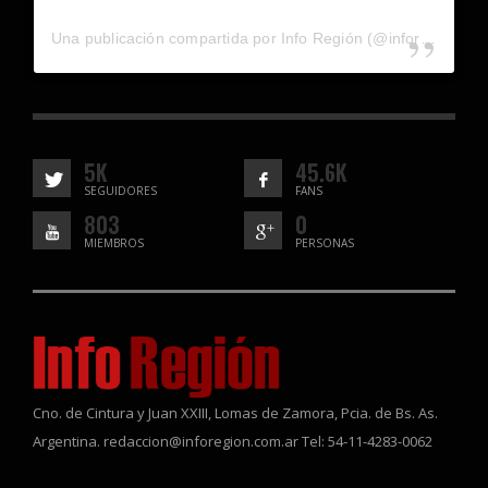
Una publicación compartida por Info Región (@inforegion_redes)
5K
45.6K
SEGUIDORES
FANS
803
0
MIEMBROS
PERSONAS
Cno. de Cintura y Juan XXIII, Lomas de Zamora, Pcia. de Bs. As.
Argentina. redaccion@inforegion.com.ar Tel: 54-11-4283-0062