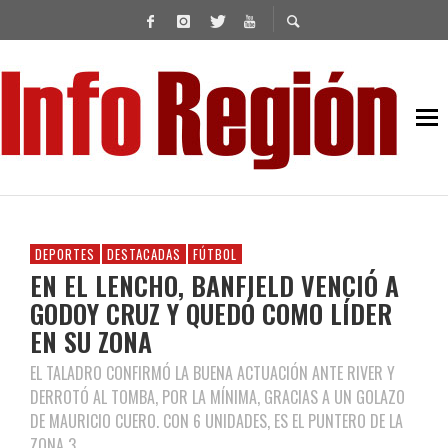
DEPORTES
DESTACADAS
FÚTBOL
EN EL LENCHO, BANFIELD VENCIÓ A
GODOY CRUZ Y QUEDÓ COMO LÍDER
EN SU ZONA
EL TALADRO CONFIRMÓ LA BUENA ACTUACIÓN ANTE RIVER Y
DERROTÓ AL TOMBA, POR LA MÍNIMA, GRACIAS A UN GOLAZO
DE MAURICIO CUERO. CON 6 UNIDADES, ES EL PUNTERO DE LA
ZONA 3.