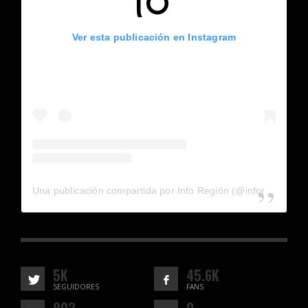
Ver esta publicación en Instagram
Una publicación compartida por Info Región (@inforegion_redes)
5K
45.6K
SEGUIDORES
FANS
803
0