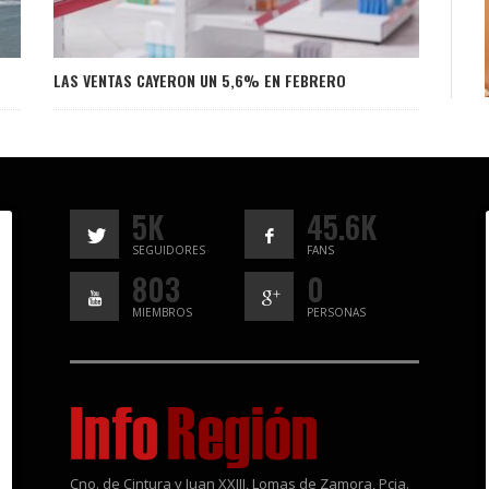
O
LAS VENTAS CAYERON UN 5,6% EN FEBRERO
5K
45.6K
SEGUIDORES
FANS
803
0
MIEMBROS
PERSONAS
Cno. de Cintura y Juan XXIII, Lomas de Zamora, Pcia.