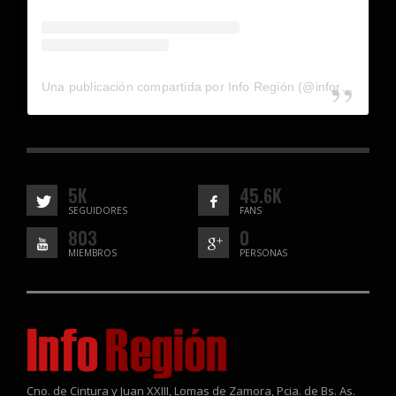
Una publicación compartida por Info Región (@inforegion_redes)
5K
45.6K
SEGUIDORES
FANS
803
0
MIEMBROS
PERSONAS
Cno. de Cintura y Juan XXIII, Lomas de Zamora, Pcia. de Bs. As.