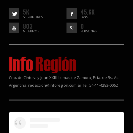
5K
45.6K
SEGUIDORES
FANS
803
0
MIEMBROS
PERSONAS
Cno. de Cintura y Juan XXIII, Lomas de Zamora, Pcia. de Bs. As.
Argentina. redaccion@inforegion.com.ar Tel: 54-11-4283-0062