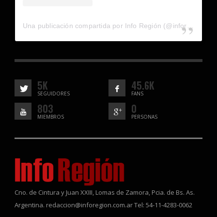
Una publicación compartida por Info Región (@inforegion_redes)
5K
45.6K
SEGUIDORES
FANS
803
0
MIEMBROS
PERSONAS
Cno. de Cintura y Juan XXIII, Lomas de Zamora, Pcia. de Bs. As.
Argentina. redaccion@inforegion.com.ar Tel: 54-11-4283-0062