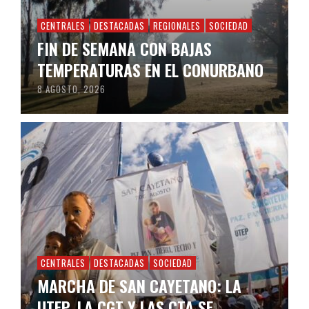
CENTRALES
DESTACADAS
REGIONALES
SOCIEDAD
FIN DE SEMANA CON BAJAS
TEMPERATURAS EN EL CONURBANO
8 AGOSTO, 2026
CENTRALES
DESTACADAS
SOCIEDAD
MARCHA DE SAN CAYETANO: LA
UTEP, LA CGT Y LAS CTA SE