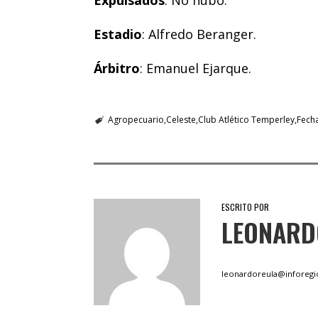
Estadio
: Alfredo Beranger.
Árbitro
: Emanuel Ejarque.
Agropecuario
Celeste
Club Atlético Temperley
Fech
ESCRITO POR
LEONARD
leonardoreula@inforegi