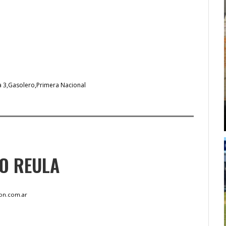
a 3
Gasolero
Primera Nacional
O REULA
on.com.ar