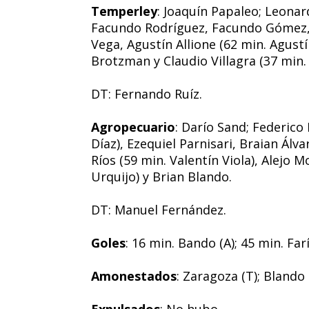
Temperley
: Joaquín Papaleo; Leonar
Facundo Rodríguez, Facundo Gómez, 
Vega, Agustín Allione (62 min. Agust
Brotzman y Claudio Villagra (37 min.
DT: Fernando Ruíz.
Agropecuario
: Darío Sand; Federico
Díaz), Ezequiel Parnisari, Braian Álv
Ríos (59 min. Valentín Viola), Alejo 
Urquijo) y Brian Blando.
DT: Manuel Fernández.
Goles
: 16 min. Bando (A); 45 min. Farí
Amonestados
: Zaragoza (T); Blando 
Expulsados
: No hubo.