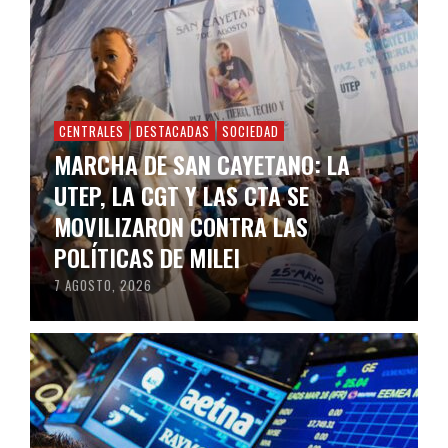
CENTRALES
DESTACADAS
SOCIEDAD
MARCHA DE SAN CAYETANO: LA
UTEP, LA CGT Y LAS CTA SE
MOVILIZARON CONTRA LAS
POLÍTICAS DE MILEI
7 AGOSTO, 2026