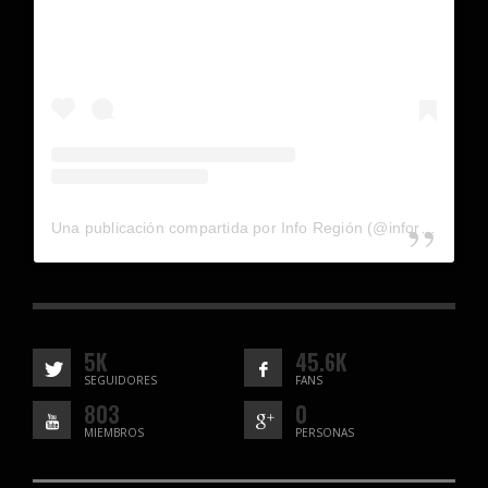
Una publicación compartida por Info Región (@inforegion_redes)
5K
45.6K
SEGUIDORES
FANS
803
0
MIEMBROS
PERSONAS