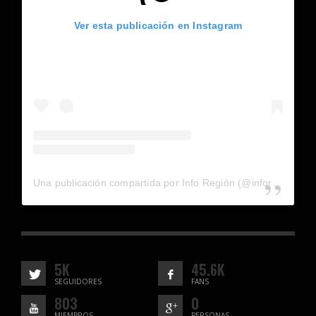
Ver esta publicación en Instagram
Una publicación compartida por Info Región (@inforegion_redes)
5K
45.6K
SEGUIDORES
FANS
803
0
MIEMBROS
PERSONAS