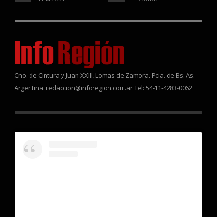
Cno. de Cintura y Juan XXIII, Lomas de Zamora, Pcia. de Bs. As.
Argentina. redaccion@inforegion.com.ar Tel: 54-11-4283-0062