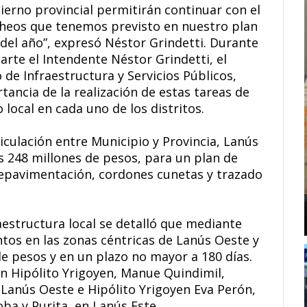
ierno provincial permitirán continuar con el
heos que tenemos previsto en nuestro plan
del año”, expresó Néstor Grindetti. Durante
arte el Intendente Néstor Grindetti, el
o de Infraestructura y Servicios Públicos,
ancia de la realización de estas tareas de
local en cada uno de los distritos.
iculación entre Municipio y Provincia, Lanús
s 248 millones de pesos, para un plan de
repavimentación, cordones cunetas y trazado
aestructura local se detalló que mediante
tos en las zonas céntricas de Lanús Oeste y
e pesos y en un plazo no mayor a 180 días.
án Hipólito Yrigoyen, Manue Quindimil,
 Lanús Oeste e Hipólito Yrigoyen Eva Perón,
ba y Purita, en Lanús Este.