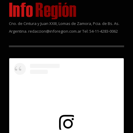
Cno. de Cintura y Juan XXIII, Lomas de Zamora, Pcia. de Bs. As.
Argentina. redaccion@inforegion.com.ar Tel: 54-11-4283-0062