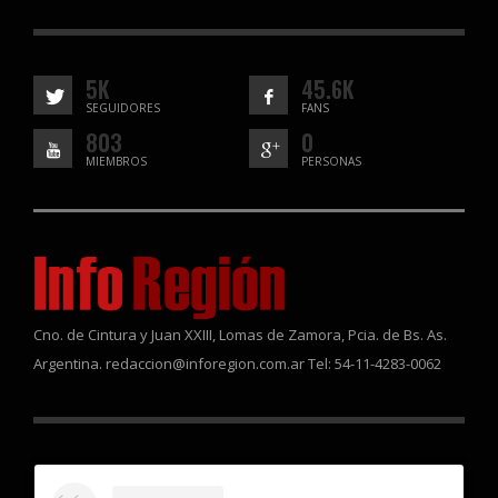
5K
45.6K
SEGUIDORES
FANS
803
0
MIEMBROS
PERSONAS
Cno. de Cintura y Juan XXIII, Lomas de Zamora, Pcia. de Bs. As.
Argentina. redaccion@inforegion.com.ar Tel: 54-11-4283-0062