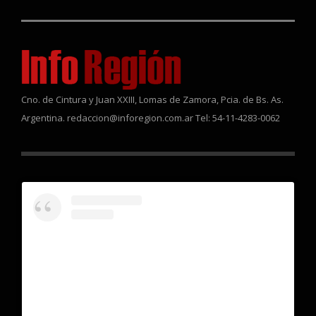
Cno. de Cintura y Juan XXIII, Lomas de Zamora, Pcia. de Bs. As.
Argentina. redaccion@inforegion.com.ar Tel: 54-11-4283-0062