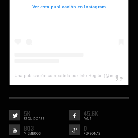
Ver esta publicación en Instagram
Una publicación compartida por Info Región (@inforegion_redes)
5K
45.6K
SEGUIDORES
FANS
803
0
MIEMBROS
PERSONAS