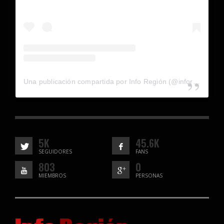
Una publicación compartida por Info Región (@inforegion_redes)
5K
45.6K
SEGUIDORES
FANS
803
0
MIEMBROS
PERSONAS