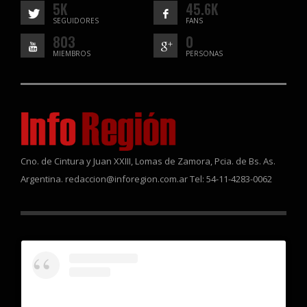
5K
45.6K
SEGUIDORES
FANS
803
0
MIEMBROS
PERSONAS
Cno. de Cintura y Juan XXIII, Lomas de Zamora, Pcia. de Bs. As.
Argentina. redaccion@inforegion.com.ar Tel: 54-11-4283-0062