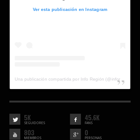
Ver esta publicación en Instagram
Una publicación compartida por Info Región (@inforegion_redes)
5K
45.6K
SEGUIDORES
FANS
803
0
MIEMBROS
PERSONAS