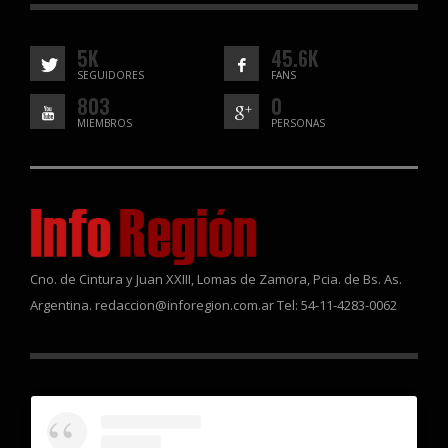
5K
45.6K
SEGUIDORES
FANS
803
0
MIEMBROS
PERSONAS
Cno. de Cintura y Juan XXIII, Lomas de Zamora, Pcia. de Bs. As.
Argentina. redaccion@inforegion.com.ar Tel: 54-11-4283-0062