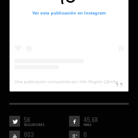
Ver esta publicación en Instagram
Una publicación compartida por Info Región (@inforegion_redes)
5K
45.6K
SEGUIDORES
FANS
803
0