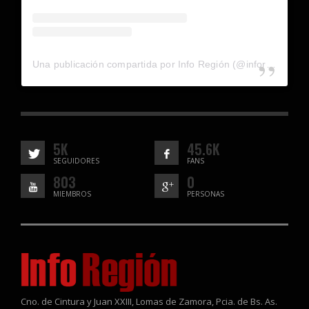
Una publicación compartida por Info Región (@inforegion_redes)
5K
45.6K
SEGUIDORES
FANS
803
0
MIEMBROS
PERSONAS
Cno. de Cintura y Juan XXIII, Lomas de Zamora, Pcia. de Bs. As.