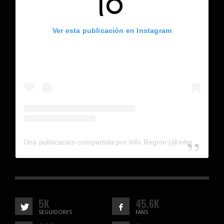
Ver esta publicación en Instagram
Una publicación compartida por Info Región (@inforegion_redes)
5K
45.6K
SEGUIDORES
FANS