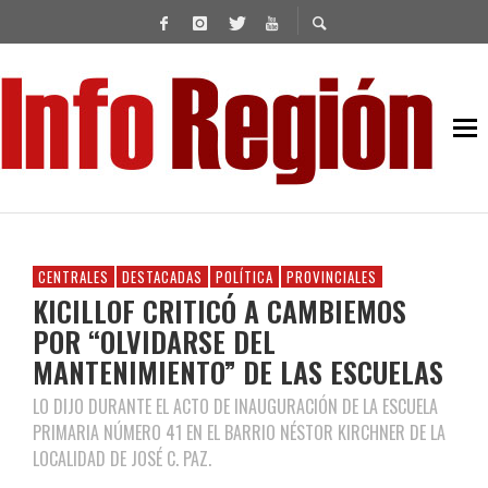
CENTRALES
DESTACADAS
POLÍTICA
PROVINCIALES
KICILLOF CRITICÓ A CAMBIEMOS
POR “OLVIDARSE DEL
MANTENIMIENTO” DE LAS ESCUELAS
LO DIJO DURANTE EL ACTO DE INAUGURACIÓN DE LA ESCUELA
PRIMARIA NÚMERO 41 EN EL BARRIO NÉSTOR KIRCHNER DE LA
LOCALIDAD DE JOSÉ C. PAZ.