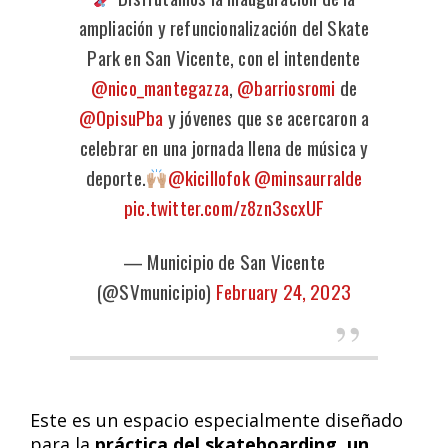
ampliación y refuncionalización del Skate
Park en San Vicente, con el intendente
@nico_mantegazza
,
@barriosromi
de
@OpisuPba
y jóvenes que se acercaron a
celebrar en una jornada llena de música y
deporte.
@kicillofok
@minsaurralde
pic.twitter.com/z8zn3scxUF
— Municipio de San Vicente
(@SVmunicipio)
February 24, 2023
Este es un espacio especialmente diseñado
para la
práctica del skateboarding, un