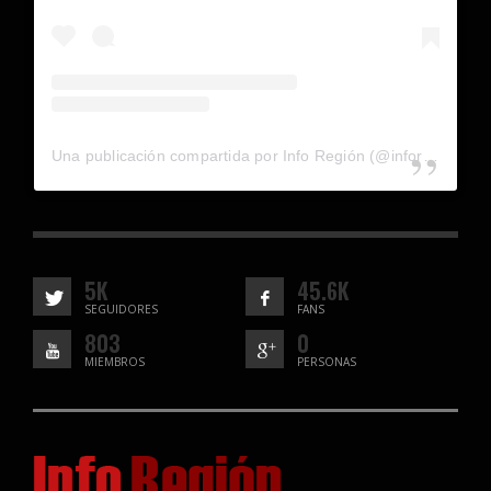
Una publicación compartida por Info Región (@inforegion_redes)
5K
45.6K
SEGUIDORES
FANS
803
0
MIEMBROS
PERSONAS