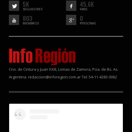
5K
45.6K
SEGUIDORES
FANS
803
0
MIEMBROS
PERSONAS
Cno. de Cintura y Juan XXIII, Lomas de Zamora, Pcia. de Bs. As.
Argentina. redaccion@inforegion.com.ar Tel: 54-11-4283-0062