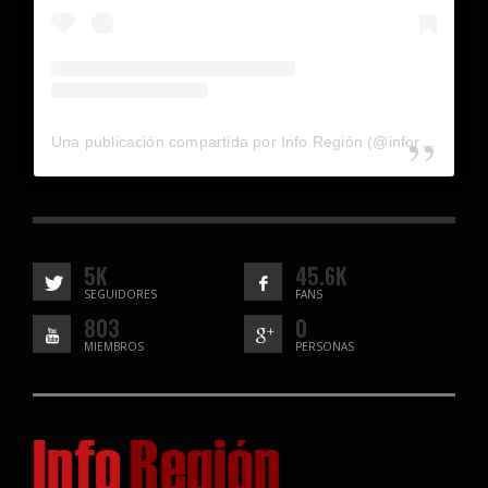
Una publicación compartida por Info Región (@inforegion_redes)
5K
45.6K
SEGUIDORES
FANS
803
0
MIEMBROS
PERSONAS