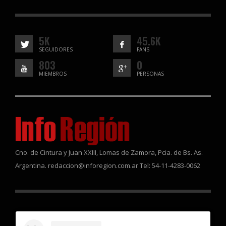
5K
45.6K
SEGUIDORES
FANS
803
0
MIEMBROS
PERSONAS
Cno. de Cintura y Juan XXIII, Lomas de Zamora, Pcia. de Bs. As.
Argentina. redaccion@inforegion.com.ar Tel: 54-11-4283-0062