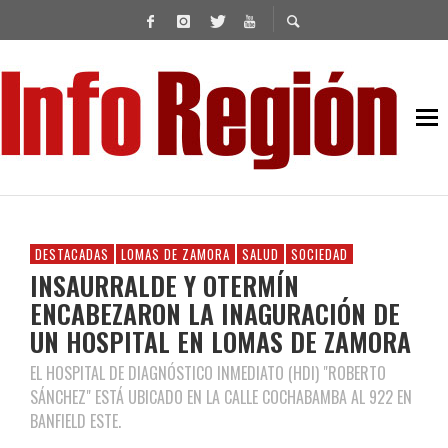
DESTACADAS
LOMAS DE ZAMORA
SALUD
SOCIEDAD
INSAURRALDE Y OTERMÍN
ENCABEZARON LA INAGURACIÓN DE
UN HOSPITAL EN LOMAS DE ZAMORA
EL HOSPITAL DE DIAGNÓSTICO INMEDIATO (HDI) "ROBERTO
SÁNCHEZ" ESTÁ UBICADO EN LA CALLE COCHABAMBA AL 922 EN
BANFIELD ESTE.