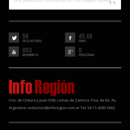
Una publicación compartida por Info Región (@inforegion_redes)
5K
45.6K
SEGUIDORES
FANS
803
0
MIEMBROS
PERSONAS
Cno. de Cintura y Juan XXIII, Lomas de Zamora, Pcia. de Bs. As.
Argentina. redaccion@inforegion.com.ar Tel: 54-11-4283-0062