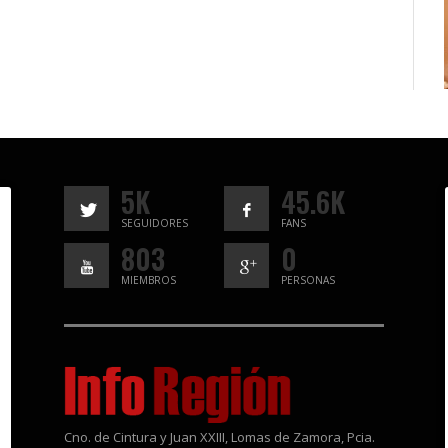
5K
45.6K
SEGUIDORES
FANS
803
0
MIEMBROS
PERSONAS
Cno. de Cintura y Juan XXIII, Lomas de Zamora, Pcia.