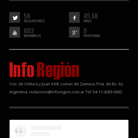
5K
45.6K
SEGUIDORES
FANS
803
0
MIEMBROS
PERSONAS
Cno. de Cintura y Juan XXIII, Lomas de Zamora, Pcia. de Bs. As.
Argentina. redaccion@inforegion.com.ar Tel: 54-11-4283-0062