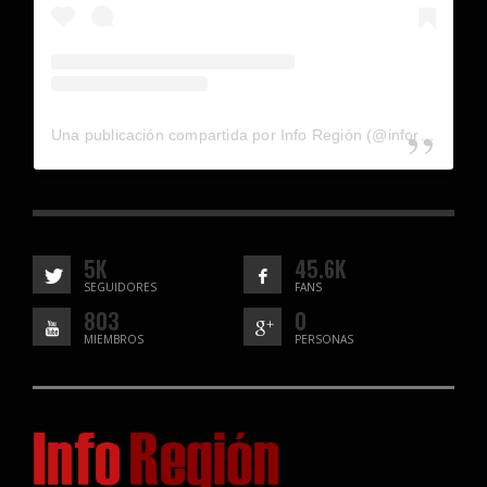
Una publicación compartida por Info Región (@inforegion_redes)
5K
45.6K
SEGUIDORES
FANS
803
0
MIEMBROS
PERSONAS