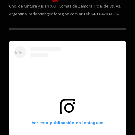
Cno. de Cintura y Juan XXIII, Lomas de Zamora, Pcia. de Bs. As.
Argentina. redaccion@inforegion.com.ar Tel: 54-11-4283-0062
Ver esta publicación en Instagram