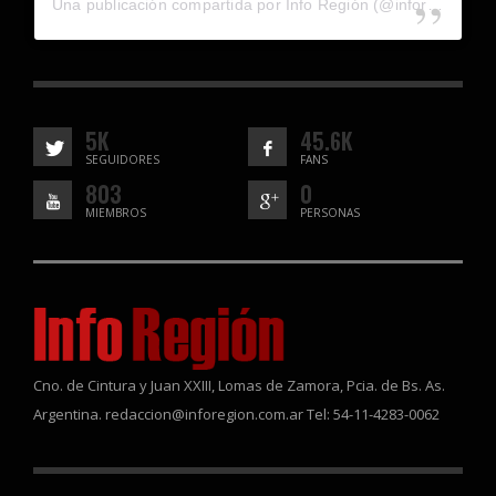
Una publicación compartida por Info Región (@inforegion_redes)
5K
45.6K
SEGUIDORES
FANS
803
0
MIEMBROS
PERSONAS
Cno. de Cintura y Juan XXIII, Lomas de Zamora, Pcia. de Bs. As.
Argentina. redaccion@inforegion.com.ar Tel: 54-11-4283-0062