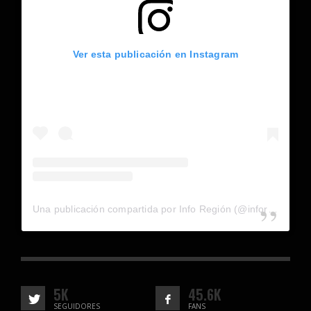
Ver esta publicación en Instagram
Una publicación compartida por Info Región (@inforegion_redes)
5K
45.6K
SEGUIDORES
FANS