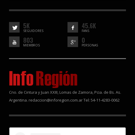
5K
45.6K
SEGUIDORES
FANS
803
0
MIEMBROS
PERSONAS
Cno. de Cintura y Juan XXIII, Lomas de Zamora, Pcia. de Bs. As.
Argentina. redaccion@inforegion.com.ar Tel: 54-11-4283-0062