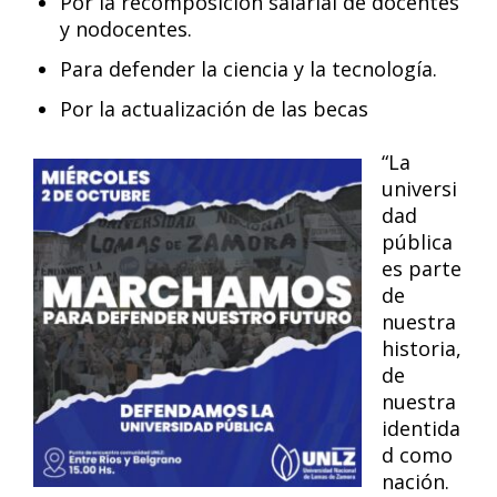
Por la recomposición salarial de docentes
y nodocentes.
Para defender la ciencia y la tecnología.
Por la actualización de las becas
“La
universi
dad
pública
es parte
de
nuestra
historia,
de
nuestra
identida
d como
nación.