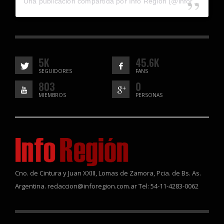
Una publicación compartida por Info Región (@inforegion_redes)
5K
45.6K
SEGUIDORES
FANS
803
0
MIEMBROS
PERSONAS
Cno. de Cintura y Juan XXIII, Lomas de Zamora, Pcia. de Bs. As.
Argentina. redaccion@inforegion.com.ar Tel: 54-11-4283-0062