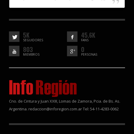
5K
45.6K
SEGUIDORES
FANS
803
0
MIEMBROS
PERSONAS
Cno. de Cintura y Juan XXIII, Lomas de Zamora, Pcia. de Bs. As.
Argentina. redaccion@inforegion.com.ar Tel: 54-11-4283-0062