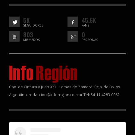
5K
45.6K
SEGUIDORES
FANS
803
0
MIEMBROS
PERSONAS
Cno. de Cintura y Juan XXIII, Lomas de Zamora, Pcia. de Bs. As.
Argentina. redaccion@inforegion.com.ar Tel: 54-11-4283-0062