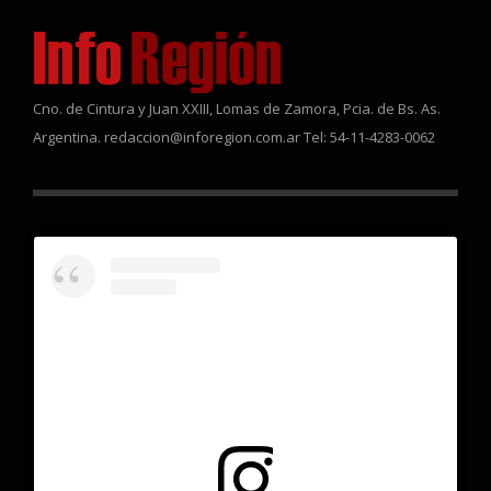
Cno. de Cintura y Juan XXIII, Lomas de Zamora, Pcia. de Bs. As.
Argentina. redaccion@inforegion.com.ar Tel: 54-11-4283-0062