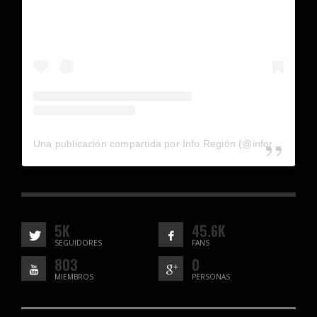
Una publicación compartida por Info Región (@inforegion_redes)
5K
45.6K
SEGUIDORES
FANS
803
0
MIEMBROS
PERSONAS