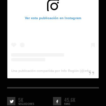
Ver esta publicación en Instagram
Una publicación compartida por Info Región (@inforegion_redes)
5K
45.6K
SEGUIDORES
FANS