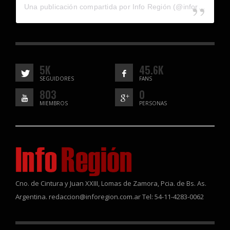
Una publicación compartida por Info Región (@inforegion_redes)
5K
45.6K
SEGUIDORES
FANS
803
0
MIEMBROS
PERSONAS
Cno. de Cintura y Juan XXIII, Lomas de Zamora, Pcia. de Bs. As.
Argentina. redaccion@inforegion.com.ar Tel: 54-11-4283-0062