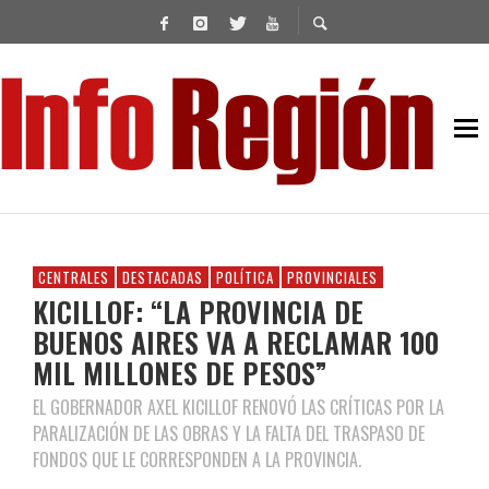
CENTRALES
DESTACADAS
POLÍTICA
PROVINCIALES
KICILLOF: “LA PROVINCIA DE
BUENOS AIRES VA A RECLAMAR 100
MIL MILLONES DE PESOS”
EL GOBERNADOR AXEL KICILLOF RENOVÓ LAS CRÍTICAS POR LA
PARALIZACIÓN DE LAS OBRAS Y LA FALTA DEL TRASPASO DE
FONDOS QUE LE CORRESPONDEN A LA PROVINCIA.