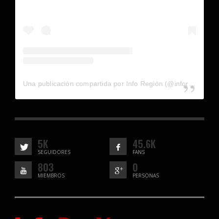
Una publicación compartida por Info Región (@inforegion_redes)
5K
45.6K
SEGUIDORES
FANS
803
0
MIEMBROS
PERSONAS