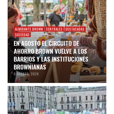
ALMIRANTE BROWN
CENTRALES
DESTACADAS
SOCIEDAD
EN AGOSTO EL CIRCUITO DE
AHORRO BROWN VUELVE A LOS
BARRIOS Y LAS INSTITUCIONES
BROWNIANAS
6 AGOSTO, 2026