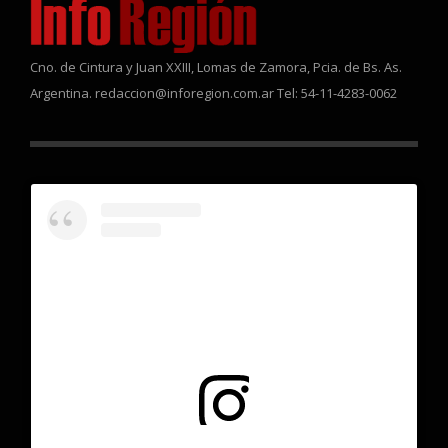
Cno. de Cintura y Juan XXIII, Lomas de Zamora, Pcia. de Bs. As.
Argentina. redaccion@inforegion.com.ar Tel: 54-11-4283-0062