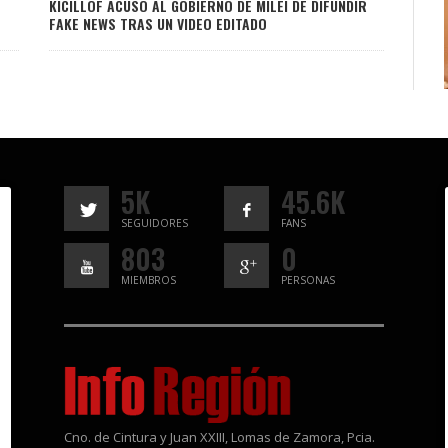
KICILLOF ACUSÓ AL GOBIERNO DE MILEI DE DIFUNDIR
FAKE NEWS TRAS UN VIDEO EDITADO
5K
45.6K
SEGUIDORES
FANS
803
0
MIEMBROS
PERSONAS
Cno. de Cintura y Juan XXIII, Lomas de Zamora, Pcia.