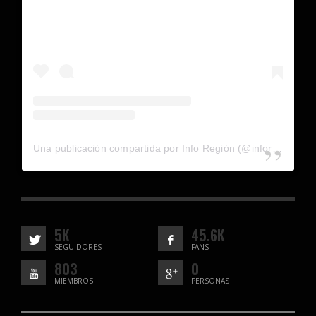
Una publicación compartida por Info Región (@inforegion_redes)
5K
45.6K
SEGUIDORES
FANS
803
0
MIEMBROS
PERSONAS