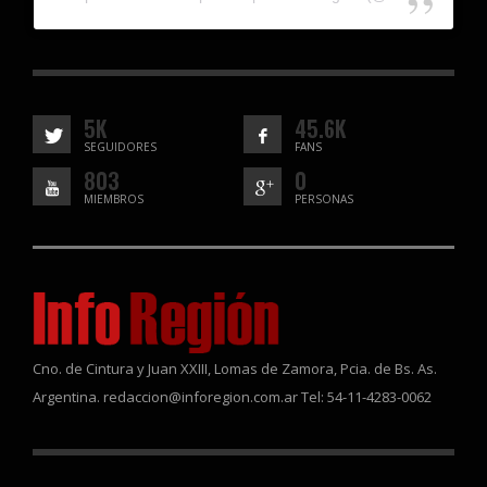
5K
45.6K
SEGUIDORES
FANS
803
0
MIEMBROS
PERSONAS
Cno. de Cintura y Juan XXIII, Lomas de Zamora, Pcia. de Bs. As.
Argentina. redaccion@inforegion.com.ar Tel: 54-11-4283-0062