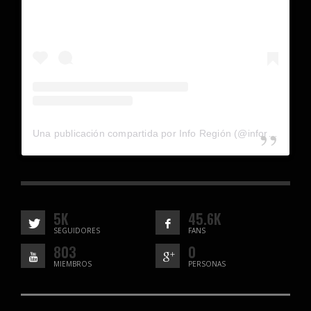
Una publicación compartida por Info Región (@inforegion_redes)
5K
45.6K
SEGUIDORES
FANS
803
0
MIEMBROS
PERSONAS