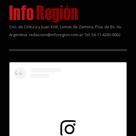
Cno. de Cintura y Juan XXIII, Lomas de Zamora, Pcia. de Bs. As.
Argentina. redaccion@inforegion.com.ar Tel: 54-11-4283-0062