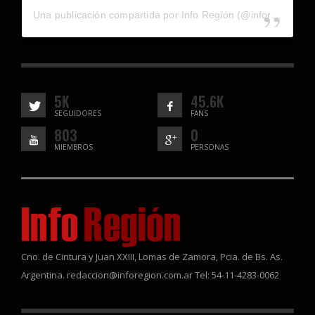
Una publicación compartida por Info Región (@inforegion_redes)
5K
45.6K
SEGUIDORES
FANS
803
0
MIEMBROS
PERSONAS
Cno. de Cintura y Juan XXIII, Lomas de Zamora, Pcia. de Bs. As.
Argentina. redaccion@inforegion.com.ar Tel: 54-11-4283-0062