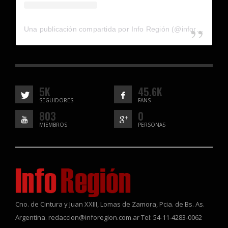
Una publicación compartida por Info Región (@inforegion_redes)
5K
45.6K
SEGUIDORES
FANS
803
0
MIEMBROS
PERSONAS
Cno. de Cintura y Juan XXIII, Lomas de Zamora, Pcia. de Bs. As.
Argentina. redaccion@inforegion.com.ar Tel: 54-11-4283-0062