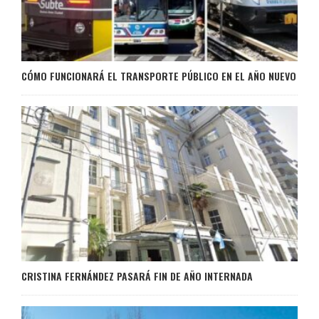
CÓMO FUNCIONARÁ EL TRANSPORTE PÚBLICO EN EL AÑO NUEVO
CRISTINA FERNÁNDEZ PASARÁ FIN DE AÑO INTERNADA