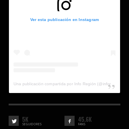
Ver esta publicación en Instagram
Una publicación compartida por Info Región (@inforegion_redes)
5K
45.6K
SEGUIDORES
FANS