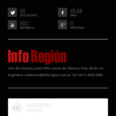
5K
45.6K
SEGUIDORES
FANS
803
0
MIEMBROS
PERSONAS
Cno. de Cintura y Juan XXIII, Lomas de Zamora, Pcia. de Bs. As.
Argentina. redaccion@inforegion.com.ar Tel: 54-11-4283-0062