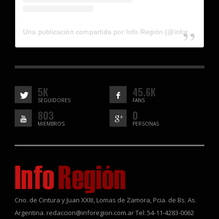
Una publicación compartida por Info Región (@inforegion_redes)
5K
45.6K
SEGUIDORES
FANS
803
0
MIEMBROS
PERSONAS
Cno. de Cintura y Juan XXIII, Lomas de Zamora, Pcia. de Bs. As.
Argentina. redaccion@inforegion.com.ar Tel: 54-11-4283-0062