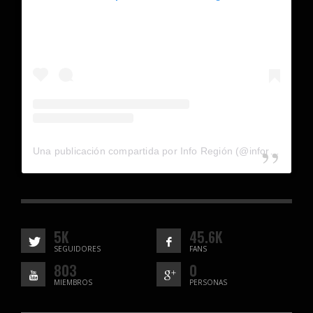
Una publicación compartida por Info Región (@inforegion_redes)
5K
45.6K
SEGUIDORES
FANS
803
0
MIEMBROS
PERSONAS