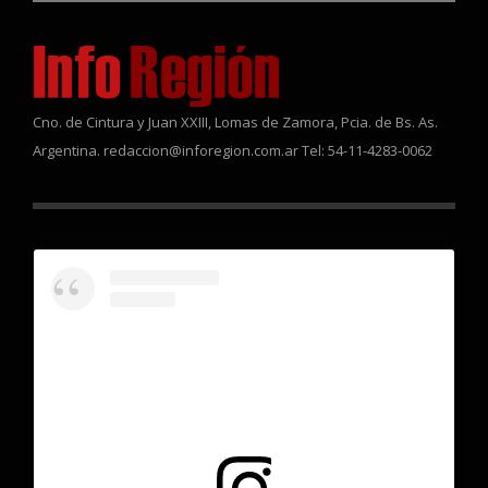
Cno. de Cintura y Juan XXIII, Lomas de Zamora, Pcia. de Bs. As.
Argentina. redaccion@inforegion.com.ar Tel: 54-11-4283-0062