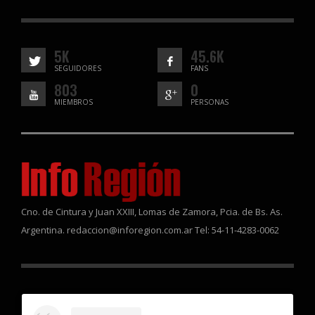
5K
45.6K
SEGUIDORES
FANS
803
0
MIEMBROS
PERSONAS
Cno. de Cintura y Juan XXIII, Lomas de Zamora, Pcia. de Bs. As.
Argentina. redaccion@inforegion.com.ar Tel: 54-11-4283-0062