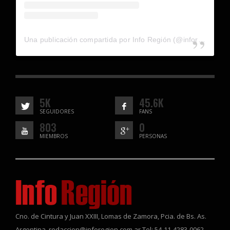
Una publicación compartida por Info Región (@inforegion_redes)
5K
45.6K
SEGUIDORES
FANS
803
0
MIEMBROS
PERSONAS
Cno. de Cintura y Juan XXIII, Lomas de Zamora, Pcia. de Bs. As.
Argentina. redaccion@inforegion.com.ar Tel: 54-11-4283-0062